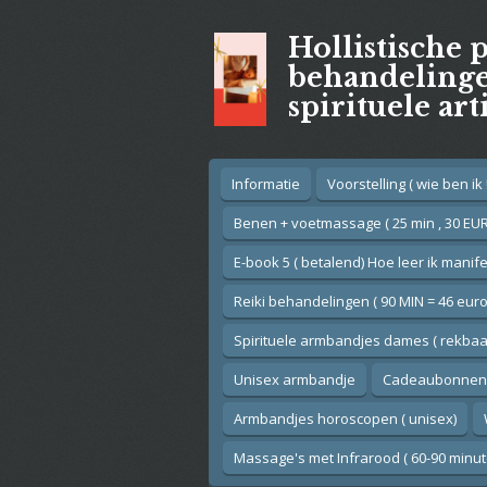
Ga
Hollistische 
direct
naar
behandelingen
de
spirituele art
hoofdinhoud
Informatie
Voorstelling ( wie ben ik !
Benen + voetmassage ( 25 min , 30 EUR
E-book 5 ( betalend) Hoe leer ik manif
Reiki behandelingen ( 90 MIN = 46 euro
Spirituele armbandjes dames ( rekbaar
Unisex armbandje
Cadeaubonnen
Armbandjes horoscopen ( unisex)
Massage's met Infrarood ( 60-90 minut