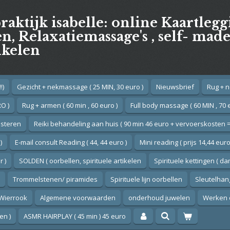
praktijk isabelle: online Kaartleg
, Relaxatiemassage's , self- mad
ikelen
!)
Gezicht + nekmassage ( 25 MIN, 30 euro )
Nieuwsbrief
Rug + n
O )
Rug + armen ( 60 min , 60 euro )
Full body massage ( 60 MIN , 70 
esteren
Reiki behandeling aan huis ( 90 min 46 euro + vervoerskosten =
)
E-mail consult Reading ( 44, 44 euro )
Mini reading ( prijs 14,44 euro
 )
SOLDEN ( oorbellen, spirituele artikelen
Spirituele kettingen ( d
Trommelstenen/ piramides
Spirituele lijn oorbellen
Sleutelhan
Wierrook
Algemene voorwaarden
onderhoud juwelen
Werken 
en )
ASMR HAIRPLAY ( 45 min ) 45 euro