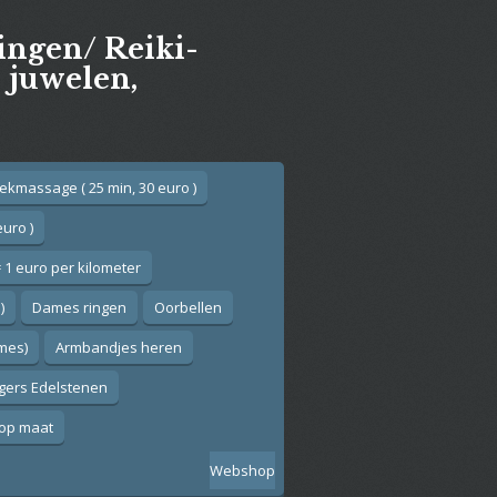
gingen/ Reiki-
e juwelen,
ekmassage ( 25 min, 30 euro )
euro )
 1 euro per kilometer
)
Dames ringen
Oorbellen
ames)
Armbandjes heren
gers Edelstenen
op maat
Webshop