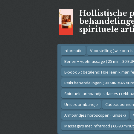
Ga
Hollistische 
direct
naar
behandelingen
de
spirituele art
hoofdinhoud
Informatie
Voorstelling ( wie ben ik !
Benen + voetmassage ( 25 min , 30 EUR
E-book 5 ( betalend) Hoe leer ik manif
Reiki behandelingen ( 90 MIN = 46 euro
Spirituele armbandjes dames ( rekbaar
Unisex armbandje
Cadeaubonnen
Armbandjes horoscopen ( unisex)
Massage's met Infrarood ( 60-90 minut