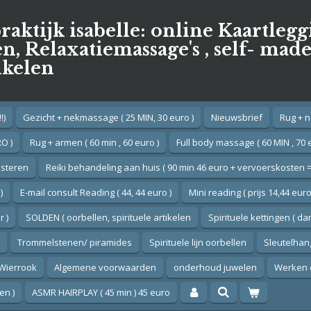
praktijk isabelle: online Kaartleg
, Relaxatiemassage's , self- mad
ikelen
!)
Gezicht + nekmassage ( 25 MIN, 30 euro )
Nieuwsbrief
Rug + n
O )
Rug + armen ( 60 min , 60 euro )
Full body massage ( 60 MIN , 70 
esteren
Reiki behandeling aan huis ( 90 min 46 euro + vervoerskosten =
)
E-mail consult Reading ( 44, 44 euro )
Mini reading ( prijs 14,44 euro
 )
SOLDEN ( oorbellen, spirituele artikelen
Spirituele kettingen ( d
Trommelstenen/ piramides
Spirituele lijn oorbellen
Sleutelhan
Wierrook
Algemene voorwaarden
onderhoud juwelen
Werken 
en )
ASMR HAIRPLAY ( 45 min ) 45 euro