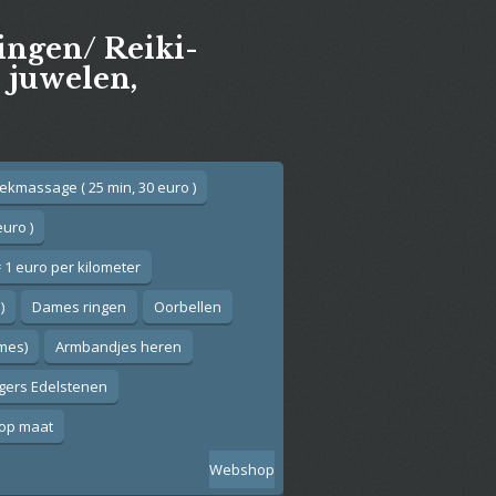
gingen/ Reiki-
e juwelen,
ekmassage ( 25 min, 30 euro )
euro )
 1 euro per kilometer
)
Dames ringen
Oorbellen
ames)
Armbandjes heren
gers Edelstenen
op maat
Webshop