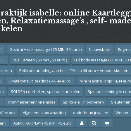
praktijk isabelle: online Kaartleg
, Relaxatiemassage's , self- mad
ikelen
!)
Gezicht + nekmassage ( 25 MIN, 30 euro )
Nieuwsbrief
Rug + n
O )
Rug + armen ( 60 min , 60 euro )
Full body massage ( 60 MIN , 70 
esteren
Reiki behandeling aan huis ( 90 min 46 euro + vervoerskosten =
)
E-mail consult Reading ( 44, 44 euro )
Mini reading ( prijs 14,44 euro
 )
SOLDEN ( oorbellen, spirituele artikelen
Spirituele kettingen ( d
Trommelstenen/ piramides
Spirituele lijn oorbellen
Sleutelhan
Wierrook
Algemene voorwaarden
onderhoud juwelen
Werken 
en )
ASMR HAIRPLAY ( 45 min ) 45 euro