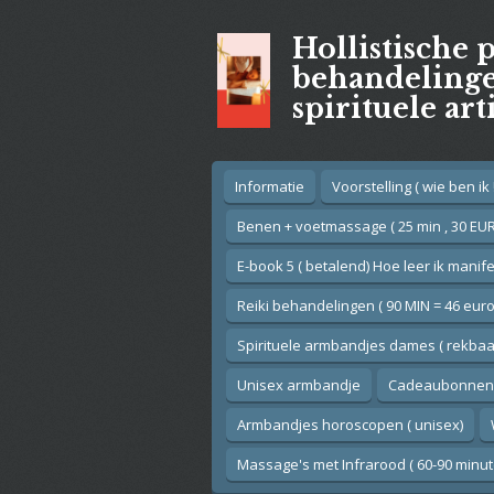
Ga
Hollistische 
direct
naar
behandelingen
de
spirituele art
hoofdinhoud
Informatie
Voorstelling ( wie ben ik !
Benen + voetmassage ( 25 min , 30 EUR
E-book 5 ( betalend) Hoe leer ik manif
Reiki behandelingen ( 90 MIN = 46 euro
Spirituele armbandjes dames ( rekbaar
Unisex armbandje
Cadeaubonnen
Armbandjes horoscopen ( unisex)
Massage's met Infrarood ( 60-90 minut