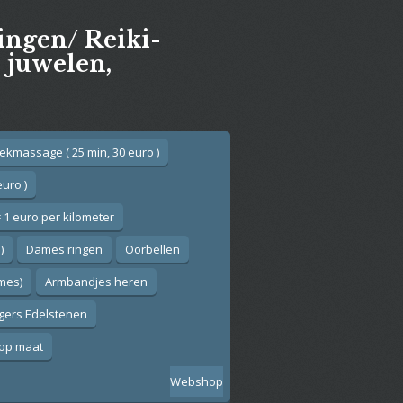
gingen/ Reiki-
e juwelen,
ekmassage ( 25 min, 30 euro )
euro )
 1 euro per kilometer
)
Dames ringen
Oorbellen
ames)
Armbandjes heren
gers Edelstenen
op maat
Webshop