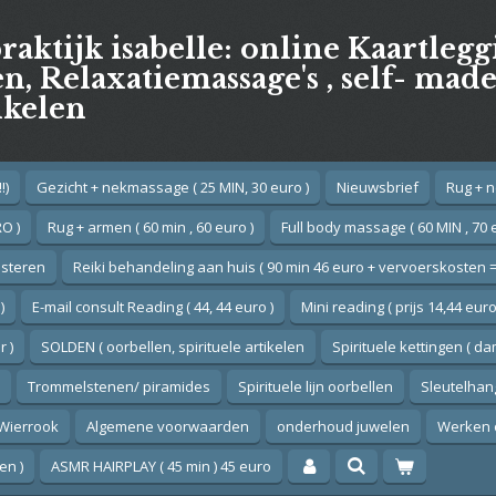
praktijk isabelle: online Kaartleg
, Relaxatiemassage's , self- mad
ikelen
!)
Gezicht + nekmassage ( 25 MIN, 30 euro )
Nieuwsbrief
Rug + n
O )
Rug + armen ( 60 min , 60 euro )
Full body massage ( 60 MIN , 70 
esteren
Reiki behandeling aan huis ( 90 min 46 euro + vervoerskosten =
)
E-mail consult Reading ( 44, 44 euro )
Mini reading ( prijs 14,44 euro
 )
SOLDEN ( oorbellen, spirituele artikelen
Spirituele kettingen ( d
Trommelstenen/ piramides
Spirituele lijn oorbellen
Sleutelhan
Wierrook
Algemene voorwaarden
onderhoud juwelen
Werken 
en )
ASMR HAIRPLAY ( 45 min ) 45 euro