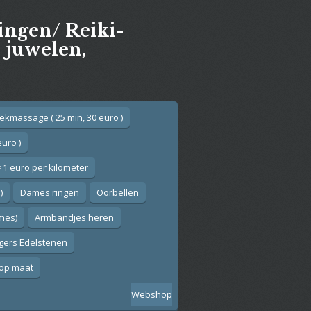
gingen/ Reiki-
e juwelen,
ekmassage ( 25 min, 30 euro )
euro )
 1 euro per kilometer
)
Dames ringen
Oorbellen
ames)
Armbandjes heren
gers Edelstenen
op maat
Webshop