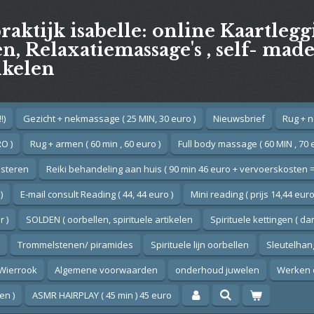
praktijk isabelle: online Kaartleg
, Relaxatiemassage's , self- mad
ikelen
!)
Gezicht + nekmassage ( 25 MIN, 30 euro )
Nieuwsbrief
Rug + n
O )
Rug + armen ( 60 min , 60 euro )
Full body massage ( 60 MIN , 70 
esteren
Reiki behandeling aan huis ( 90 min 46 euro + vervoerskosten =
)
E-mail consult Reading ( 44, 44 euro )
Mini reading ( prijs 14,44 euro
 )
SOLDEN ( oorbellen, spirituele artikelen
Spirituele kettingen ( d
Trommelstenen/ piramides
Spirituele lijn oorbellen
Sleutelhan
Wierrook
Algemene voorwaarden
onderhoud juwelen
Werken 
en )
ASMR HAIRPLAY ( 45 min ) 45 euro