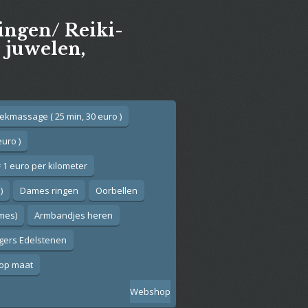
gingen/ Reiki-
e juwelen,
ekmassage ( 25 min, 30 euro )
euro )
 1 euro per kilometer
)
Dames ringen
Oorbellen
ames)
Armbandjes heren
gers Edelstenen
op maat
Webshop