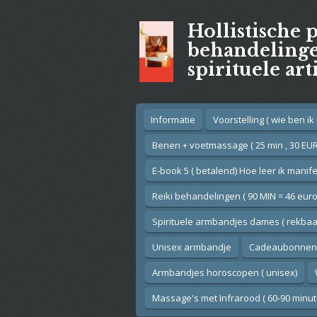
Ga
Hollistische 
direct
naar
behandelingen
de
spirituele art
hoofdinhoud
Informatie
Voorstelling ( wie ben ik !
Benen + voetmassage ( 25 min , 30 EUR
E-book 5 ( betalend) Hoe leer ik manif
Reiki behandelingen ( 90 MIN = 46 euro
Spirituele armbandjes dames ( rekbaar
Unisex armbandje
Cadeaubonnen
Armbandjes horoscopen ( unisex)
Massage's met Infrarood ( 60-90 minut