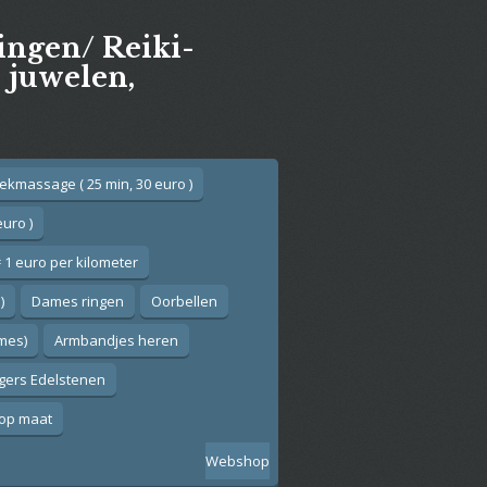
gingen/ Reiki-
e juwelen,
ekmassage ( 25 min, 30 euro )
euro )
 1 euro per kilometer
)
Dames ringen
Oorbellen
ames)
Armbandjes heren
gers Edelstenen
op maat
Webshop