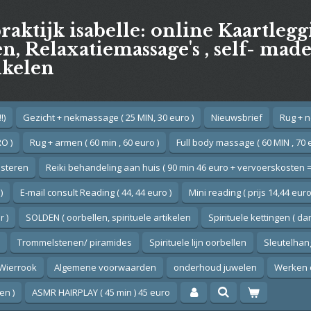
praktijk isabelle: online Kaartleg
, Relaxatiemassage's , self- mad
ikelen
!)
Gezicht + nekmassage ( 25 MIN, 30 euro )
Nieuwsbrief
Rug + n
O )
Rug + armen ( 60 min , 60 euro )
Full body massage ( 60 MIN , 70 
esteren
Reiki behandeling aan huis ( 90 min 46 euro + vervoerskosten =
)
E-mail consult Reading ( 44, 44 euro )
Mini reading ( prijs 14,44 euro
 )
SOLDEN ( oorbellen, spirituele artikelen
Spirituele kettingen ( d
Trommelstenen/ piramides
Spirituele lijn oorbellen
Sleutelhan
Wierrook
Algemene voorwaarden
onderhoud juwelen
Werken 
en )
ASMR HAIRPLAY ( 45 min ) 45 euro