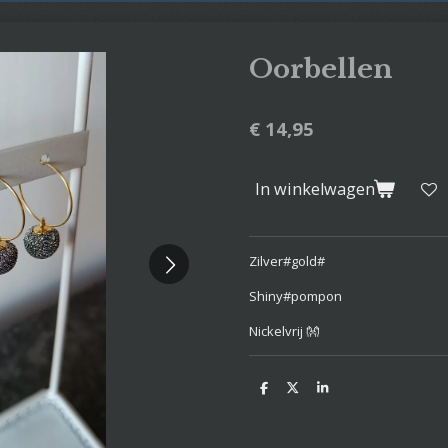
Oorbellen
€ 14,95
In winkelwagen
Zilver#gold#
Shiny#pompon
Nickelvrij 👐
D
D
S
e
e
h
l
e
a
e
l
r
n
e