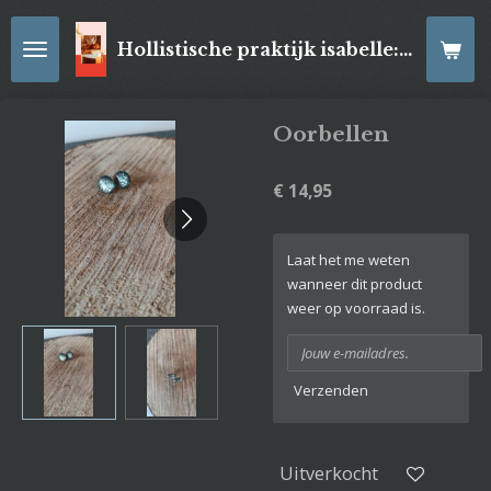
Ga
direct
Hollistische praktijk isabelle: online Kaartleggingen/ Reiki-behandelingen, Relaxatiemassage's , self- made juwelen, spirituele artikelen
naar
de
hoofdinhoud
Oorbellen
€ 14,95
Laat het me weten
wanneer dit product
weer op voorraad is.
Verzenden
Uitverkocht