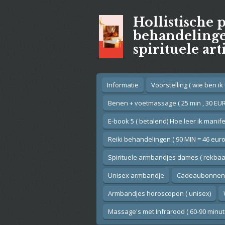
Ga
Hollistische 
direct
naar
behandelingen
de
spirituele art
hoofdinhoud
Informatie
Voorstelling ( wie ben ik !
Benen + voetmassage ( 25 min , 30 EUR
E-book 5 ( betalend) Hoe leer ik manif
Reiki behandelingen ( 90 MIN = 46 euro
Spirituele armbandjes dames ( rekbaar
Unisex armbandje
Cadeaubonnen
Armbandjes horoscopen ( unisex)
Massage's met Infrarood ( 60-90 minut