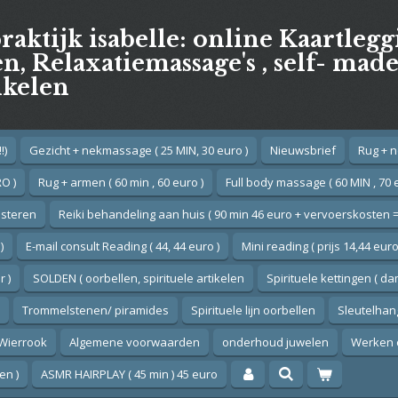
praktijk isabelle: online Kaartleg
, Relaxatiemassage's , self- mad
ikelen
!)
Gezicht + nekmassage ( 25 MIN, 30 euro )
Nieuwsbrief
Rug + n
O )
Rug + armen ( 60 min , 60 euro )
Full body massage ( 60 MIN , 70 
esteren
Reiki behandeling aan huis ( 90 min 46 euro + vervoerskosten =
)
E-mail consult Reading ( 44, 44 euro )
Mini reading ( prijs 14,44 euro
 )
SOLDEN ( oorbellen, spirituele artikelen
Spirituele kettingen ( d
Trommelstenen/ piramides
Spirituele lijn oorbellen
Sleutelhan
Wierrook
Algemene voorwaarden
onderhoud juwelen
Werken 
en )
ASMR HAIRPLAY ( 45 min ) 45 euro