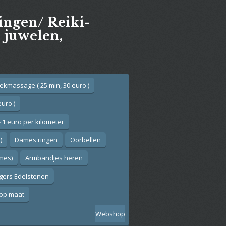
gingen/ Reiki-
e juwelen,
ekmassage ( 25 min, 30 euro )
euro )
 1 euro per kilometer
)
Dames ringen
Oorbellen
ames)
Armbandjes heren
gers Edelstenen
op maat
Webshop