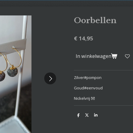
Oorbellen
€ 14,95
In winkelwagen
Zilver#pompon
Goud#eenvoud
Nickelvrij 👐
D
D
S
e
e
h
l
e
a
e
l
r
n
e