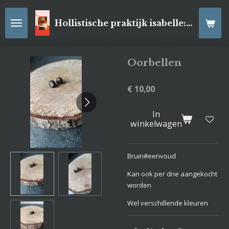
Ga
direct
Hollistische praktijk isabelle: online Kaartleggingen/ Reiki-behandelingen, Relaxatiemassage's , self- made juwelen, spirituele artikelen
naar
de
hoofdinhoud
Oorbellen
€ 10,00
In
winkelwagen
Bruin#eenvoud
Kan ook per drie aangekocht
worden
Wel verschillende kleuren