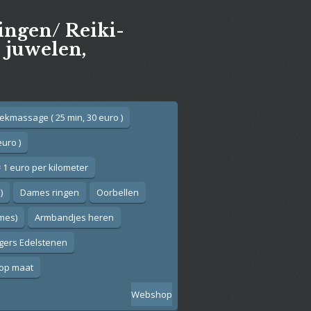
gingen/ Reiki-
e juwelen,
ekmassage ( 25 min, 30 euro )
euro )
 1 euro per kilometer
)
Dames ringen
Oorbellen
ames)
Armbandjes heren
gers Edelstenen
op maat
Webshop