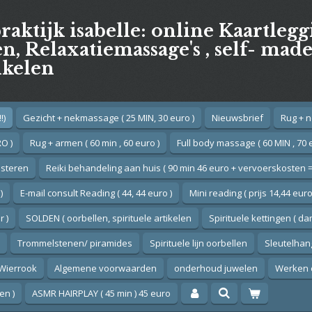
praktijk isabelle: online Kaartleg
, Relaxatiemassage's , self- mad
ikelen
!)
Gezicht + nekmassage ( 25 MIN, 30 euro )
Nieuwsbrief
Rug + n
O )
Rug + armen ( 60 min , 60 euro )
Full body massage ( 60 MIN , 70 
esteren
Reiki behandeling aan huis ( 90 min 46 euro + vervoerskosten =
)
E-mail consult Reading ( 44, 44 euro )
Mini reading ( prijs 14,44 euro
 )
SOLDEN ( oorbellen, spirituele artikelen
Spirituele kettingen ( d
Trommelstenen/ piramides
Spirituele lijn oorbellen
Sleutelhan
Wierrook
Algemene voorwaarden
onderhoud juwelen
Werken 
en )
ASMR HAIRPLAY ( 45 min ) 45 euro