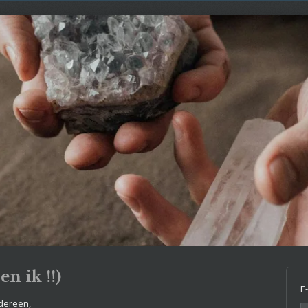
en ik !!)
E
edereen,