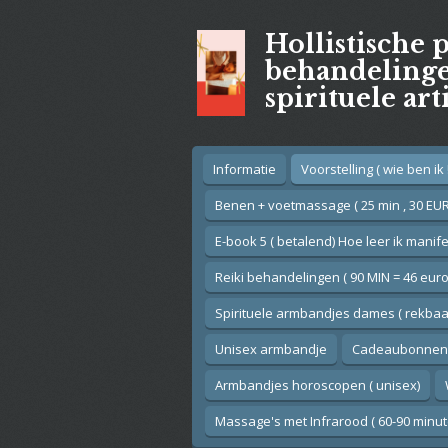
Ga
Hollistische 
direct
naar
behandelingen
de
spirituele art
hoofdinhoud
Informatie
Voorstelling ( wie ben ik !
Benen + voetmassage ( 25 min , 30 EUR
E-book 5 ( betalend) Hoe leer ik manif
Reiki behandelingen ( 90 MIN = 46 euro
Spirituele armbandjes dames ( rekbaar
Unisex armbandje
Cadeaubonnen
Armbandjes horoscopen ( unisex)
Massage's met Infrarood ( 60-90 minut