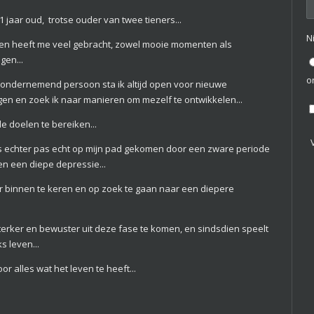
1 jaar oud, trotse ouder van twee tieners...
N
ven heeft me veel gebracht, zowel mooie momenten als
gen...
o
 ondernemend persoon sta ik altijd open voor nieuwe
gen en zoek ik naar manieren om mezelf te ontwikkelen...
 doelen te bereiken...
 is echter pas echt op mijn pad gekomen door een zware periode
en een diepe depressie...
r binnen te keren en op zoek te gaan naar een diepere
sterker en bewuster uit deze fase te komen, en sindsdien speelt
s leven...
or alles wat het leven te heeft...