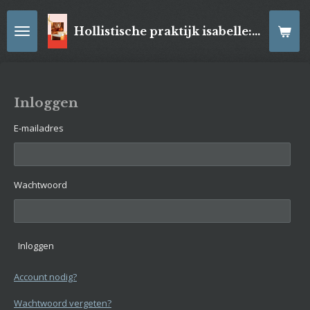
Ga
direct
Hollistische praktijk isabelle: online Kaartleggingen/ Reiki-behandelingen, Relaxatiemassage's , self- made juwelen, spirituele artikelen
naar
de
hoofdinhoud
Inloggen
E-mailadres
Wachtwoord
Inloggen
Account nodig?
Wachtwoord vergeten?